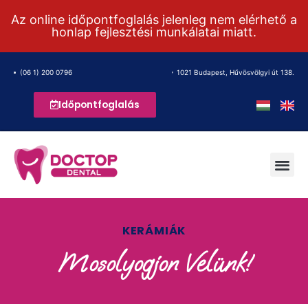
Az online időpontfoglalás jelenleg nem elérhető a
honlap fejlesztési munkálatai miatt.
(06 1) 200 0796
1021 Budapest, Hűvösvölgyi út 138.
Időpontfoglalás
KERÁMIÁK
Mosolyogjon Velünk!