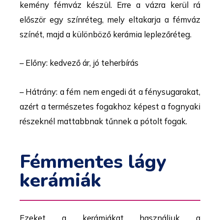
kemény fémváz készül. Erre a vázra kerül rá
először egy színréteg, mely eltakarja a fémváz
színét, majd a különböző kerámia leplezőréteg.
– Előny: kedvező ár, jó teherbírás
– Hátrány: a fém nem engedi át a fénysugarakat,
azért a természetes fogakhoz képest a fognyaki
részeknél mattabbnak tűnnek a pótolt fogak.
Fémmentes lágy
kerámiák
Ezeket a kerámiákat használjuk a