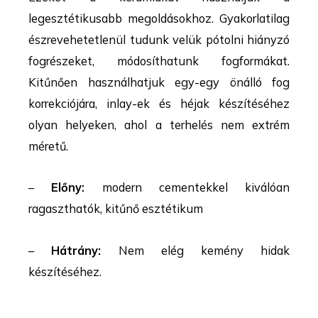
legesztétikusabb megoldásokhoz. Gyakorlatilag
észrevehetetlenül tudunk velük pótolni hiányzó
fogrészeket, módosíthatunk fogformákat.
Kitűnően használhatjuk egy-egy önálló fog
korrekciójára, inlay-ek és héjak készítéséhez
olyan helyeken, ahol a terhelés nem extrém
méretű.
–
Előny:
modern cementekkel kiválóan
ragaszthatók, kitűnő esztétikum
–
Hátrány:
Nem elég kemény hidak
készítéséhez.