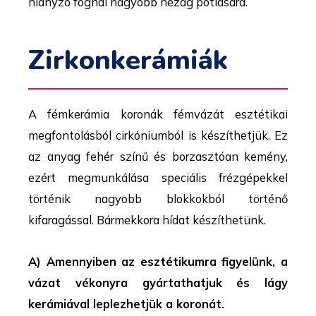
hiányzó fognál nagyobb hézag pótlására.
Zirkonkerámiák
A fémkerámia koronák fémvázát esztétikai
megfontolásból cirkóniumból is készíthetjük. Ez
az anyag fehér színű és borzasztóan kemény,
ezért megmunkálása speciális frézgépekkel
történik nagyobb blokkokból történő
kifaragással. Bármekkora hídat készíthetünk.
A) Amennyiben az esztétikumra figyelünk, a
vázat vékonyra gyártathatjuk és lágy
kerámiával leplezhetjük a koronát.