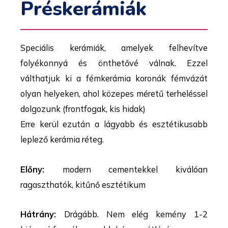
Préskerámiák
Speciális kerámiák, amelyek felhevítve
folyékonnyá és önthetővé válnak. Ezzel
válthatjuk ki a fémkerámia koronák fémvázát
olyan helyeken, ahol közepes méretű terheléssel
dolgozunk (frontfogak, kis hidak)
Erre kerül ezután a lágyabb és esztétikusabb
leplező kerámia réteg.
Előny:
modern cementekkel kiválóan
ragaszthatók, kitűnő esztétikum
Hátrány:
Drágább. Nem elég kemény 1-2