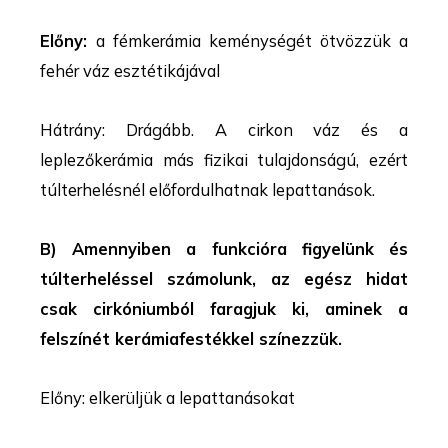
Előny:
a fémkerámia keménységét ötvözzük a
fehér váz esztétikájával
Hátrány: Drágább. A cirkon váz és a
leplezőkerámia más fizikai tulajdonságú, ezért
túlterhelésnél előfordulhatnak lepattanások.
B) Amennyiben a funkcióra figyelünk és
túlterheléssel számolunk, az egész hidat
csak cirkóniumból faragjuk ki, aminek a
felszínét kerámiafestékkel színezzük.
Előny: elkerüljük a lepattanásokat